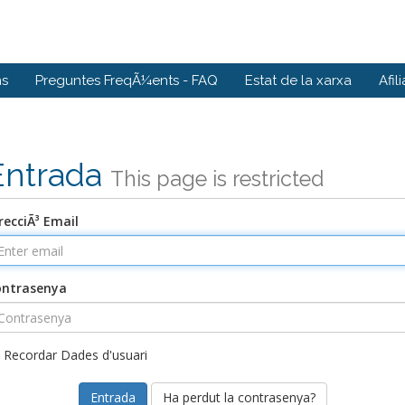
ns
Preguntes FreqÃ¼ents - FAQ
Estat de la xarxa
Afil
Entrada
This page is restricted
recciÃ³ Email
ontrasenya
Recordar Dades d'usuari
Ha perdut la contrasenya?