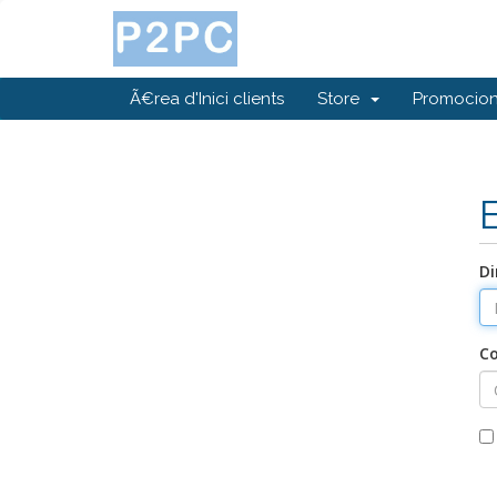
Ã€rea d'Inici clients
Store
Promocio
Di
C