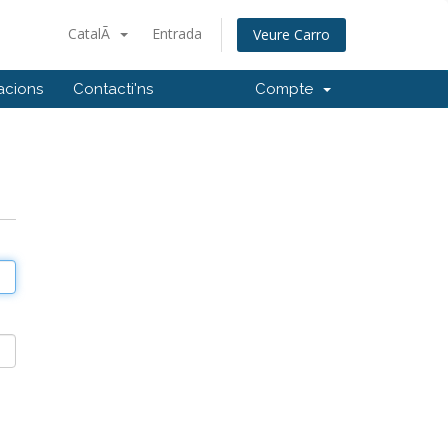
CatalÃ
Entrada
Veure Carro
iacions
Contacti'ns
Compte