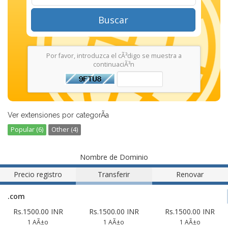
Buscar
Por favor, introduzca el cÃ³digo se muestra a
continuaciÃ³n
Ver extensiones por categorÃ­a
Popular (6)
Other (4)
Nombre de Dominio
Precio registro
Transferir
Renovar
.com
Rs.1500.00 INR
Rs.1500.00 INR
Rs.1500.00 INR
1 AÃ±o
1 AÃ±o
1 AÃ±o